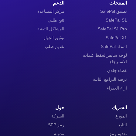
المنتجات
الدعم
تطبيق SafePal
مركز المساعدة
SafePal S1
تتبع طلبي
SafePal S1 Pro
المشاكل التقنية
SafePal X1
توثيق الجهاز
امتداد SafePal
تقديم طلب
لوحة سايفر لحفظ كلمات
الاسترجاع
غطاء جلدي
ترقية البرامج الثابتة
آراء الخبراء
الشريك
حول
الموزع
الشركة
التابع
رمز SFP
تقديم رمز
مدونة