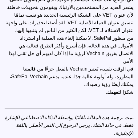
يشعر العديد من المستخدمين بالارتباك ويقومون بتحويلات خاطئة
لأن عنوان VET على الشبكة الرئيسية الجديدة هو نفسه تمامًا
تنسيق عنوان العملة الأصلية VET. لقد أضفنا تحذيرات على واجهة
عنوان الاستلام لـ VET، لكن الكثير من الناس لم ينتبهوا إليها.
من منظور SafePal، لا يمكننا إلغاء هذه العملية أو استرداد
الأموال. في هذه الحالة، فإن أسرع وأكثر الطرق فعالية هي
الاتصال بفريق Vechain لرؤية ما إذا كان لديهم أي حل تقني لهذا
الأمر.
في الوقت نفسه، يُعتبر Vechain بالفعل جزءًا من قائمتنا
المطورة، وله أولوية عالية جدًا. عندما يدعم SafePal Vechain،
يمكنك أيضًا رؤية رصيدك.
شكرًا لتفهمك.
تمت ترجمة هذه المقالة تلقائيًا بواسطة الذكاء الاصطناعي للإشارة
فقط. في حالة الشك، يرجى الرجوع إلى
النص الأصلي باللغة
الإنجليزية
.