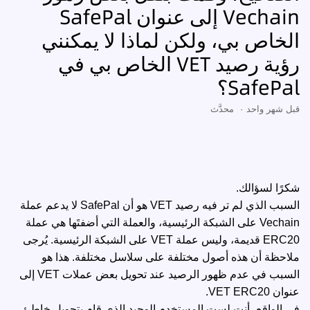
Vechain إلى عنوان SafePal
الخاص بي، ولكن لماذا لا يمكنني
رؤية رصيد VET الخاص بي في
SafePal؟
قبل شهر واحد
محدَّث
شكرًا لسؤالك.
السبب الذي لم تر فيه رصيد VET هو أن SafePal لا يدعم عملة
Vechain على الشبكة الرئيسية، والعملة التي أضفتَها هي عملة
ERC20 قديمة، وليس عملة VET على الشبكة الرئيسية. يُرجى
ملاحظة أن هذه أصول مختلفة على سلاسل مختلفة. هذا هو
السبب في عدم ظهور الرصيد عند تحويل بعض عملات VET إلى
عنوان VET ERC20.
في الواقع، أنت لست المستخدم الوحيد الذي قام بتحويل خاطئ.