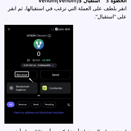
الخطوة 3 استقبال $Venom(Venom)
انقر بلطف على العملة التي ترغب في استقبالها، ثم انقر
على "استقبال".