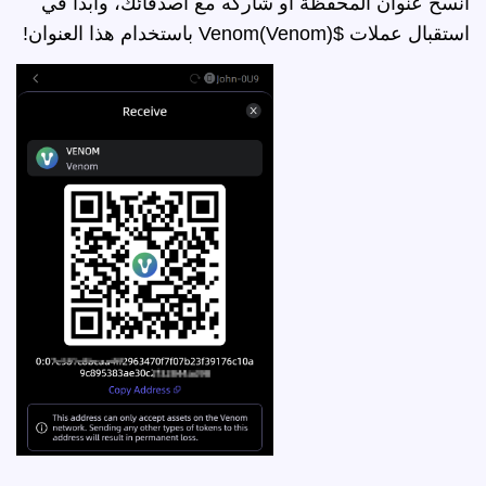
انسخ عنوان المحفظة أو شاركه مع أصدقائك، وابدأ في
استقبال عملات $Venom(Venom) باستخدام هذا العنوان!