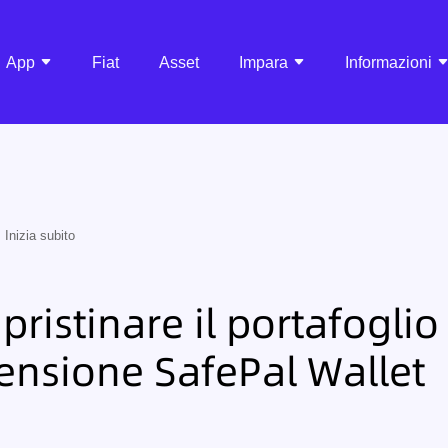
App
Fiat
Asset
Impara
Informazioni
Inizia subito
pristinare il portafoglio
tensione SafePal Wallet