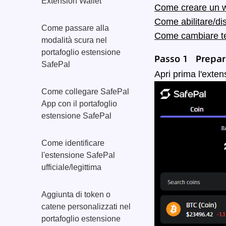
Extension Wallet
Come creare un wa
Come abilitare/dis
Come passare alla
Come cambiare te
modalità scura nel
portafoglio estensione
Passo 1 Prepar
SafePal
Apri prima l'extens
Come collegare SafePal
App con il portafoglio
estensione SafePal
Come identificare
l'estensione SafePal
ufficiale/legittima
Aggiunta di token o
catene personalizzati nel
portafoglio estensione