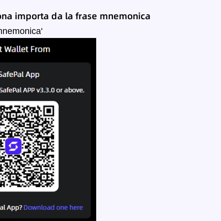
ona
importa da
la frase mnemonica
 mnemonica'