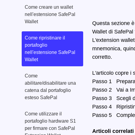
Come creare un wallet
nell'estensione SafePal
Wallet
Questa sezione è 
Wallet di SafePal
Come ripristinare il
L'extension walle
portafoglio
mnemonica, quindi
nell'estensione SafePal
corretto.
Wallet
L'articolo copre i
Come
Passo 1 Prepara
abilitare/disabilitare una
Passo 2 Vai a Im
catena dal portafoglio
esteso SafePal
Passo 3 Scegli di
Passo 4 Ripristina
Come utilizzare il
Passo 5 Comple
portafoglio hardware S1
per firmare con SafePal
Articoli correlat