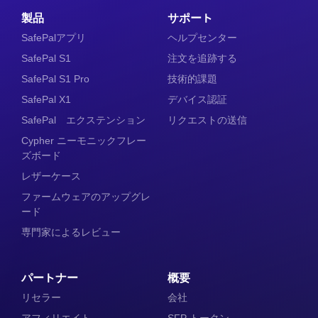
製品
サポート
SafePalアプリ
ヘルプセンター
SafePal S1
注文を追跡する
SafePal S1 Pro
技術的課題
SafePal X1
デバイス認証
SafePal エクステンション
リクエストの送信
Cypher ニーモニックフレー
ズボード
レザーケース
ファームウェアのアップグレ
ード
専門家によるレビュー
パートナー
概要
リセラー
会社
アフィリエイト
SFP トークン