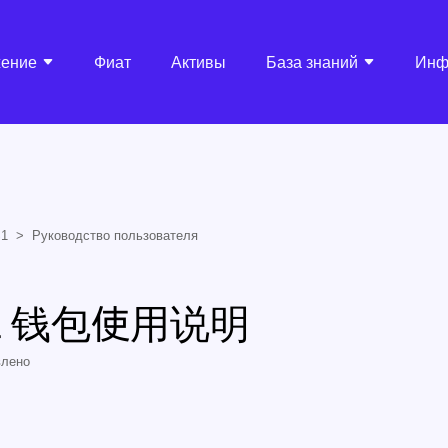
ение
Фиат
Активы
База знаний
Инф
S1
Руководство пользователя
al 钱包使用说明
влено