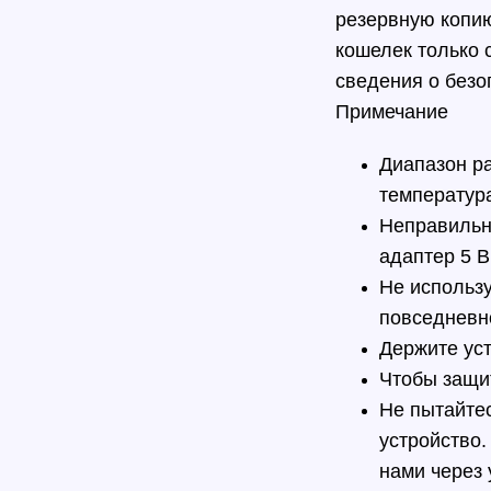
резервную копию
кошелек только
сведения о безо
Примечание
Диапазон ра
температура
Неправильна
адаптер 5 В 
Не использу
повседневно
Держите уст
Чтобы защи
Не пытайтес
устройство.
нами через 