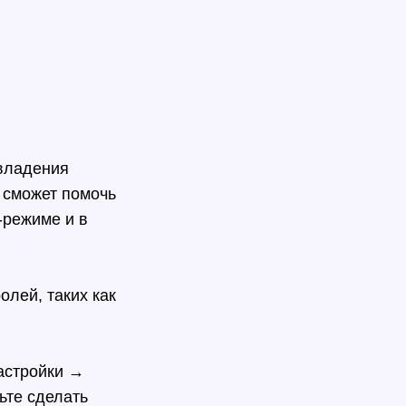
владения
е сможет помочь
-режиме и в
олей, таких как
Настройки →
ьте сделать