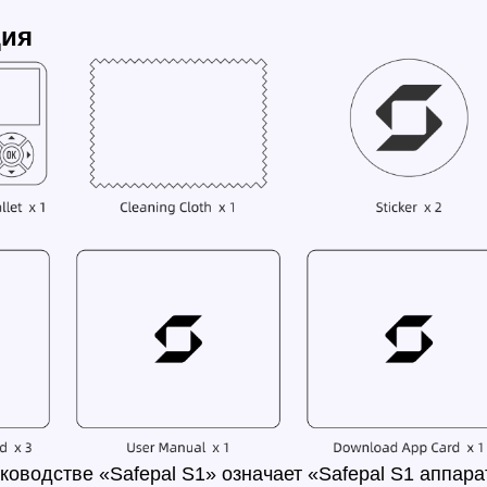
ция
оводстве «Safepal S1» означает «Safepal S1 аппара