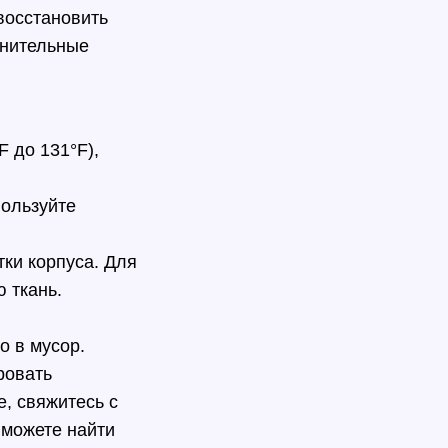
восстановить
нительные
F до 131°F),
пользуйте
ки корпуса. Для
 ткань.
о в мусор.
ровать
е, свяжитесь с
можете найти