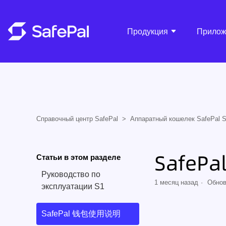
Продукция
Прилож
Справочный центр SafePal
Аппаратный кошелек SafePal 
SafeP
Статьи в этом разделе
Руководство по
1 месяц назад
Обно
эксплуатации S1
SafePal 钱包使用说明