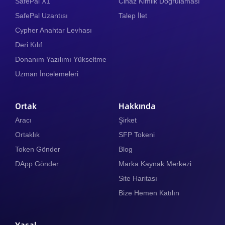
SafePal X1
Cihaz Kimlik Doğrulaması
SafePal Uzantısı
Talep İlet
Cypher Anahtar Levhası
Deri Kılıf
Donanım Yazılımı Yükseltme
Uzman İncelemeleri
Ortak
Hakkında
Aracı
Şirket
Ortaklık
SFP Tokeni
Token Gönder
Blog
DApp Gönder
Marka Kaynak Merkezi
Site Haritası
Bize Hemen Katılın