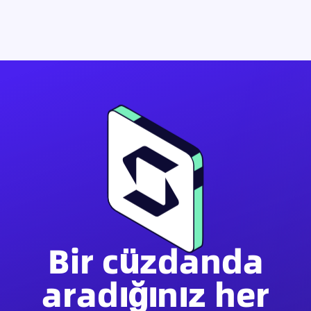
Bir cüzdanda
aradığınız her