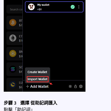
步驟 3 選擇
從助記詞匯入
點擊「助記詞」