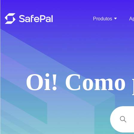
Centro de Ajuda do Saf
Produtos
Ap
Oi! Como 
Pesq