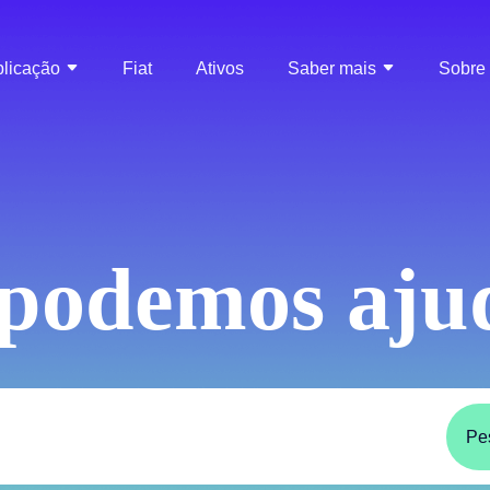
ePal
licação
Fiat
Ativos
Saber mais
Sobre
podemos ajud
uisa
Pe