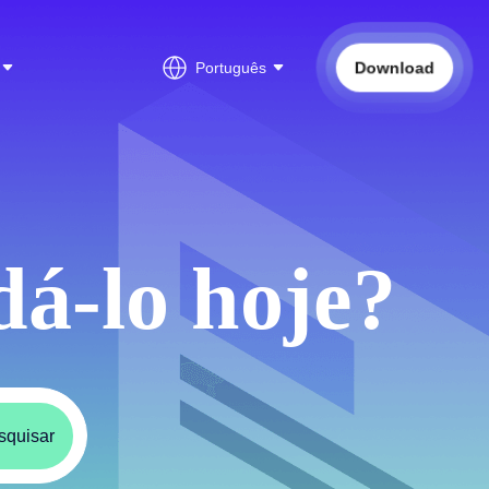
Download
Português
á-lo hoje?
squisar