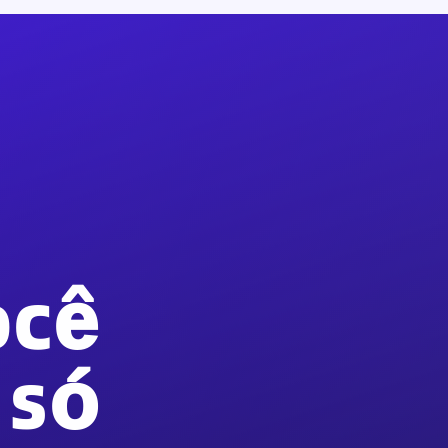
ocê
 só