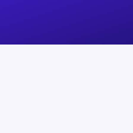
产品
用户支持
SafePal App
帮助中心
SafePal S1
订单追踪
SafePal S1 Pro
技术问题
SafePal X1
设备验证
浏览器钱包
联系客服