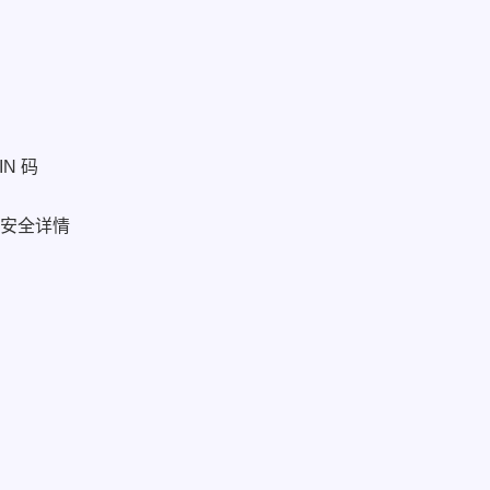
IN 码
他安全详情